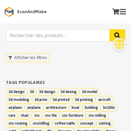
ScanAndMake
Afficher les filtres
TAGS POPULAIRES
2d design
3d
3d design
3d desing
3d model
3d modeling
3d print
3d printed
3d printing
aircraft
airplaen
airplane
architecture
boat
building
bv206s
cars
chair
cnc
cnc file
cnc furniture
cnc milling
cnc routing
cncmilling
coffee table
concept
cutting