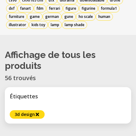
cv90
cv90105 tml
dfx
diorama
downloadable
drone
dxf
fanart
fdm
ferrari
figure
figurine
formula1
furniture
game
german
gune
ho scale
human
illustrator
kids toy
lamp
lamp shade
Affichage de tous les
produits
56 trouvés
Étiquettes
3d design