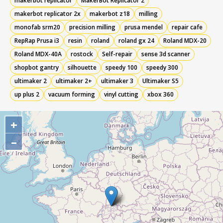
makerbot replicator
MakerBot Replicator 2
makerbot replicator 2x
makerbot z18
milling
monofab srm20
precision milling
prusa mendel
repair cafe
RepRap Prusa i3
resin
roland
roland gx 24
Roland MDX-20
Roland MDX-40A
rostock
Self-repair
sense 3d scanner
shopbot gantry
silhouette
speedy 100
speedy 300
ultimaker 2
ultimaker 2+
ultimaker 3
Ultimaker S5
up plus 2
vacuum forming
vinyl cutting
xbox 360
+
–