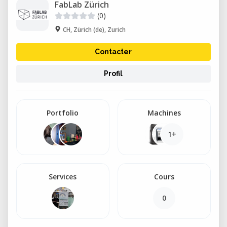
FabLab Zürich
(0)
CH, Zürich (de), Zurich
Contacter
Profil
Portfolio
Machines
1+
Services
Cours
0