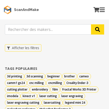
ScanAndMake
Afficher les filtres
TAGS POPULAIRES
3d printing
3d scanning
beginner
brother
cameo
camm1 gs24
cnc milling
cncmilling
Creality Ender-3
cutting plotter
embroidery
fdm
Fractal Works 3D Printer
imodela
kinect v1
laser cutting
laser engraving
laser engraving cutting
lasercutting
legend mini 24