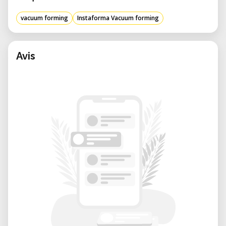
materiales termoplásticos,
vacuum forming
Instaforma Vacuum forming
proporcionando flexibilidad para
diferentes proyectos.
Avis
Sistema de calentamiento eficiente:
Asegura un calentamiento uniforme de
las láminas de plástico, lo que resulta en
una calidad de molde consistente.
¿Por qué alquilar la máquina Instaforma?
Invertir en equipo especializado puede ser
costoso, especialmente para proyectos de
corta duración o uso ocasional. Alquilar la
máquina Instaforma te permite acceder a
tecnología de última generación sin el
compromiso financiero de una compra
completa. Nuestro servicio de alquiler te