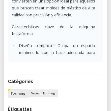
convierten en una opción ideal para aquellos
que buscan crear moldes de plástico de alta
calidad con precisión y eficiencia.
Características clave de la máquina
Instaforma
Diseño compacto: Ocupa un espacio
mínimo, lo que la hace adecuada para
diversos entornos de trabajo.
Interfaz fácil de usar: Simplifica el
proceso de formado al vacío,
permitiendo a usuarios de todos los
Catégories
niveles operar la máquina de manera
Forming
Vacuum Forming
efectiva.
Compatibilidad de materiales versátil:
Étiquettes
Capaz de manejar una amplia gama de