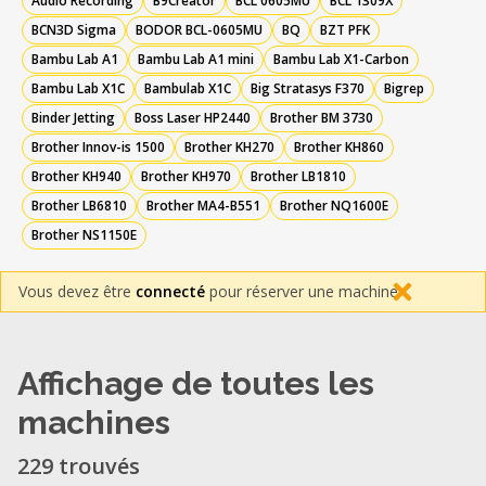
Audio Recording
B9Creator
BCL 0605MU
BCL 1309X
BCN3D Sigma
BODOR BCL-0605MU
BQ
BZT PFK
Bambu Lab A1
Bambu Lab A1 mini
Bambu Lab X1-Carbon
Bambu Lab X1C
Bambulab X1C
Big Stratasys F370
Bigrep
Binder Jetting
Boss Laser HP2440
Brother BM 3730
Brother Innov-is 1500
Brother KH270
Brother KH860
Brother KH940
Brother KH970
Brother LB1810
Brother LB6810
Brother MA4-B551
Brother NQ1600E
Brother NS1150E
Vous devez être
connecté
pour réserver une machine.
Affichage de toutes les
machines
229 trouvés