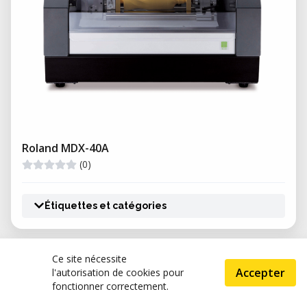
Roland MDX-40A
(0)
Étiquettes et catégories
Ce site nécessite
FabLab Nerve Centre
Accepter
l'autorisation de cookies pour
(0)
fonctionner correctement.
GB, Derry