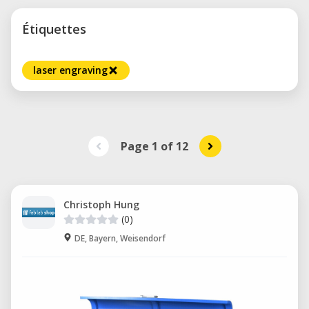
Étiquettes
laser engraving
Page 1
of
12
Christoph Hung
(0)
DE, Bayern, Weisendorf