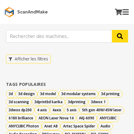
ScanAndMake
Afficher les filtres
TAGS POPULAIRES
3d
3d design
3d model
3d modular systems
3d printing
3d scanning
3dprintbd karika
3dprinting
3dwox 1
3dwox dp200
4 axis
4axis
5 axis
5th gen 40W/45W laser
6180 brilliance
AEON Laser Nova 14
AKJ-6090
ANYCUBIC
ANYCUBIC Photon
Anet A8
Artec Space Spider
Audio