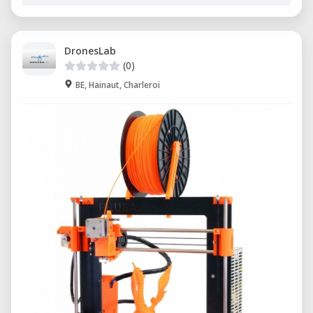
DronesLab
(0)
BE, Hainaut, Charleroi