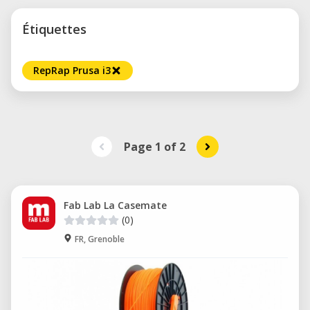
Étiquettes
RepRap Prusa i3
Page 1
of
2
Fab Lab La Casemate
(0)
FR, Grenoble