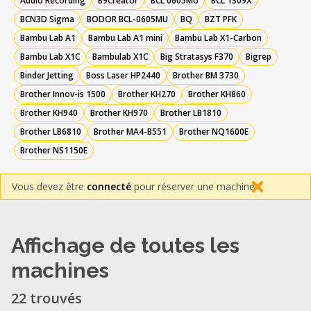
Audio Recording
B9Creator
BCL 0605MU
BCL 1309X
BCN3D Sigma
BODOR BCL-0605MU
BQ
BZT PFK
Bambu Lab A1
Bambu Lab A1 mini
Bambu Lab X1-Carbon
Bambu Lab X1C
Bambulab X1C
Big Stratasys F370
Bigrep
Binder Jetting
Boss Laser HP2440
Brother BM 3730
Brother Innov-is 1500
Brother KH270
Brother KH860
Brother KH940
Brother KH970
Brother LB1810
Brother LB6810
Brother MA4-B551
Brother NQ1600E
Brother NS1150E
Vous devez être
connecté
pour réserver une machine.
Affichage de toutes les
machines
22 trouvés