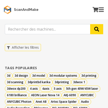
ScanAndMake
Afficher les filtres
TAGS POPULAIRES
3d
3d design
3d model
3d modular systems
3d printing
3d scanning
3dprintbd karika
3dprinting
3dwox 1
3dwox dp200
4 axis
4axis
5 axis
5th gen 40W/45W laser
6180 brilliance
AEON Laser Nova 14
AKJ-6090
ANYCUBIC
ANYCUBIC Photon
Anet A8
Artec Space Spider
Audio