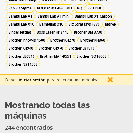
Audio Recording
B9Creator
BCL 0605MU
BCL 1309X
BCN3D Sigma
BODOR BCL-0605MU
BQ
BZT PFK
Bambu Lab A1
Bambu Lab A1 mini
Bambu Lab X1-Carbon
Bambu Lab X1C
Bambulab X1C
Big Stratasys F370
Bigrep
Binder Jetting
Boss Laser HP2440
Brother BM 3730
Brother Innov-is 1500
Brother KH270
Brother KH860
Brother KH940
Brother KH970
Brother LB1810
Brother LB6810
Brother MA4-B551
Brother NQ1600E
Brother NS1150E
Debes
iniciar sesión
para reservar una máquina.
Mostrando todas las
máquinas
244 encontrados