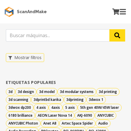
ScanAndMake
Mostrar filtros
ETIQUETAS POPULARES
3d
3d design
3d model
3d modular systems
3d printing
3d scanning
3dprintbd karika
3dprinting
3dwox 1
3dwox dp200
4 axis
4axis
5 axis
5th gen 40W/45W laser
6180 brilliance
AEON Laser Nova 14
AKJ-6090
ANYCUBIC
ANYCUBIC Photon
Anet A8
Artec Space Spider
Audio