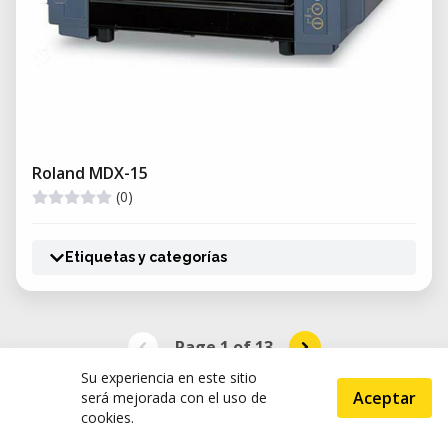
Roland MDX-15
(0)
Etiquetas y categorías
Page 1
of
13
Su experiencia en este sitio
Aceptar
será mejorada con el uso de
cookies.
ScanAndMake