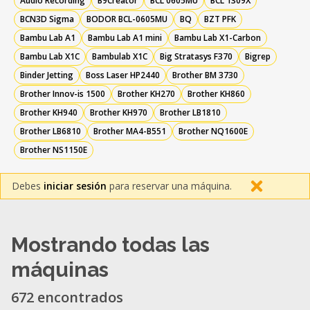
Audio Recording
B9Creator
BCL 0605MU
BCL 1309X
BCN3D Sigma
BODOR BCL-0605MU
BQ
BZT PFK
Bambu Lab A1
Bambu Lab A1 mini
Bambu Lab X1-Carbon
Bambu Lab X1C
Bambulab X1C
Big Stratasys F370
Bigrep
Binder Jetting
Boss Laser HP2440
Brother BM 3730
Brother Innov-is 1500
Brother KH270
Brother KH860
Brother KH940
Brother KH970
Brother LB1810
Brother LB6810
Brother MA4-B551
Brother NQ1600E
Brother NS1150E
Debes
iniciar sesión
para reservar una máquina.
Mostrando todas las
máquinas
672 encontrados