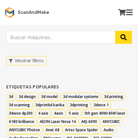
ScanAndMake
Mostrar filtros
ETIQUETAS POPULARES
3d
3d design
3d model
3d modular systems
3d printing
3d scanning
3dprintbd karika
3dprinting
3dwox 1
3dwox dp200
4 axis
4axis
5 axis
5th gen 40W/45W laser
6180 brilliance
AEON Laser Nova 14
AKJ-6090
ANYCUBIC
ANYCUBIC Photon
Anet A8
Artec Space Spider
Audio