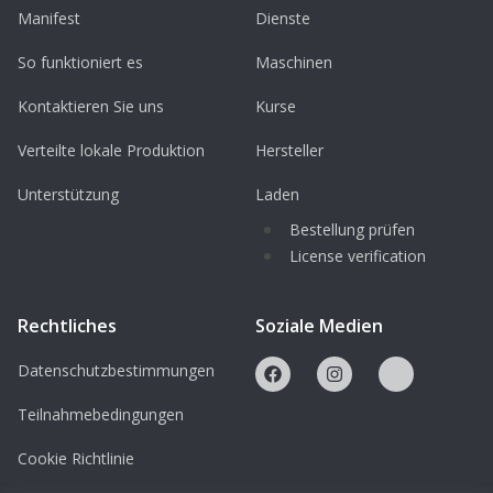
Manifest
Dienste
Mitbringen
T-Shirt aus Naturfasern (z. B.
So funktioniert es
Maschinen
Baumwolle)
Kontaktieren Sie uns
Kurse
Keine synthetischen Stoffe (z. B.
Verteilte lokale Produktion
Hersteller
Polyester)
Unterstützung
Laden
Anmeldung
Bestellung prüfen
Per E-Mail an:
fablab@spielraumfueralle.at
License verification
Veranstalter
Rechtliches
Soziale Medien
Spielraum FabLab e.V.
Datenschutzbestimmungen
Franz-Fischerstraße 12, A-6020 Innsbruck
fablab.spielraumfueralle.at
Teilnahmebedingungen
Cookie Richtlinie
Preis