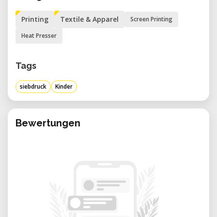
Termine
Printing
Textile & Apparel
Screen Printing
Freitag, 17. Juli 2026
| 14:00 – 17:00 |
Heat Presser
kostenlos
Donnerstag, 27. August 2026
| 09:00 –
Tags
12:00 | Kosten: 0 €
siebdruck
Kinder
Zielgruppe
Kinder und Jugendliche von
6 bis 18 Jahren
Bewertungen
Unter 10 Jahren bitte in Begleitung eines
Erwachsenen.
Was du im Workshop lernst
Eigene Motive oder Skizzen digitalisieren
Einführung in Design und einfache
Bildbearbeitung