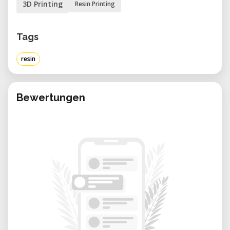
3D Printing
Resin Printing
kurse@quartierwerkstatt-viktoria.ch
. Die
Kursunterlagen sind teilweise vorhanden.
Tags
Kursdetails:
resin
• Dauer: ca. 2½ Stunden
• Teilnehmerzahl: maximal 4 Personen
• Kosten: CHF 30 für Nichtmitglieder, CHF 10
Bewertungen
für Mitglieder
• Bei Nichterscheinen wird der volle
Kursbeitrag verrechnet.
Weiterführendes Erklärvideo:
„HOW TO SLA?! – Wie funktionieren Resin-
Drucker?“ (YouTube)
Das Resin-3D-Druckverfahren (SLA/DLP)
ermöglicht dank flüssigem Harz und UV-