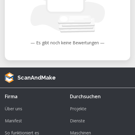
Licht extrem feine Details und glatte
Oberflächen, ideal für Schmuck, Miniaturen,
Prototypen und anspruchsvolle Modelle. Mit
diesem Kurs bist du bestens vorbereitet, um
eigene Projekte sicher und erfolgreich
umzusetzen.
— Es gibt noch keine Bewertungen —
Jetzt vormerken und bei Kursstart dabei
sein!
ScanAndMake
Firma
Durchsuchen
Über uns
Projekte
Manifest
Dienste
So funktioniert es
Maschinen