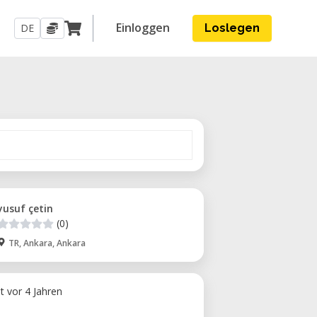
Einloggen
DE
Loslegen
yusuf çetin
(0)
TR, Ankara, Ankara
ht vor 4 Jahren