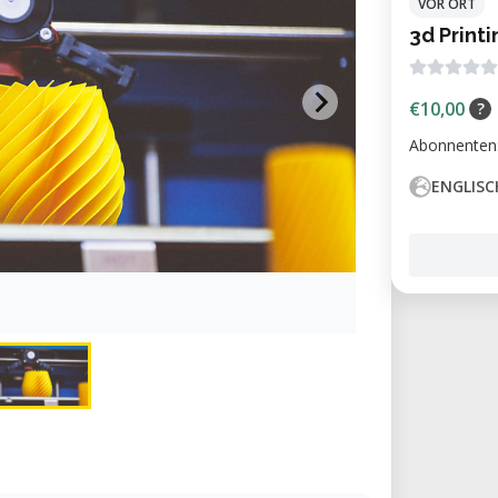
VOR ORT
3d Print
€10,00
?
Abonnenten
ENGLISC