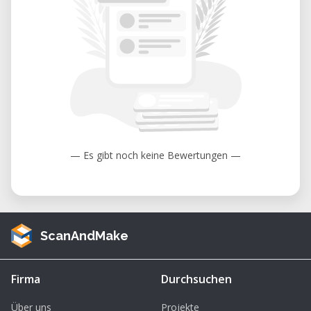
Pour vous inscrire, envoyez un email à :
nicolas.zufferey[at]fablab-riviera.ch
Considérez-vous inscrit.e dès l’envoi de votre
email, sauf si nous vous informons que la
formation est complète.
— Es gibt noch keine Bewertungen —
ScanAndMake
Firma
Durchsuchen
Über uns
Projekte