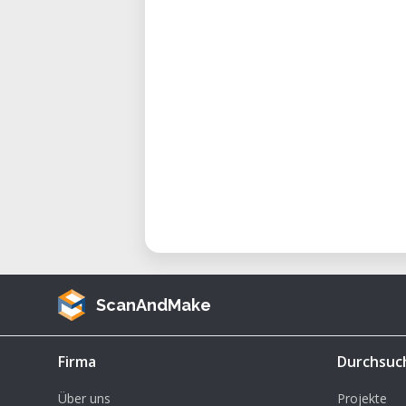
• Investigación y Desarrollo:
proyectos de I+D.
Consideraciones y Ventajas:
• Renta en Sitio con Soporte Espe
un entorno controlado con asisten
• Precisión y Velocidad Industrial:
a velocidades de producción.
• Amplia Área de Trabajo: Trabaja
• Software Avanzado: Utiliza e
preciso y eficiente.
• Acceso a Recursos Complementar
de trabajo especializados.
ScanAndMake
• Flexibilidad en la Renta: Adapta 
• Seguridad: la maquinaria s
Firma
Durchsuc
controlado.
Über uns
Projekte