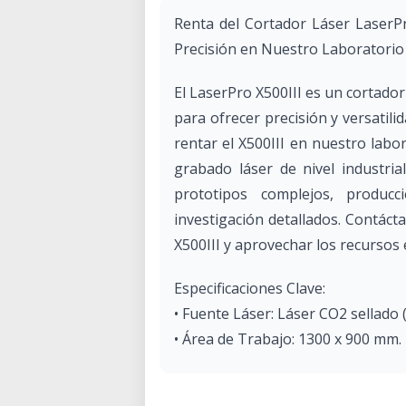
Renta del Cortador Láser LaserPr
Precisión en Nuestro Laboratorio
El LaserPro X500III es un cortado
para ofrecer precisión y versatil
rentar el X500III en nuestro labo
grabado láser de nivel industria
prototipos complejos, produc
investigación detallados. Contáct
X500III y aprovechar los recursos 
Especificaciones Clave:
• Fuente Láser: Láser CO2 sellado 
• Área de Trabajo: 1300 x 900 mm.
• Velocidad de Grabado: Hasta 60 
• Precisión de Posicionamiento: 0.