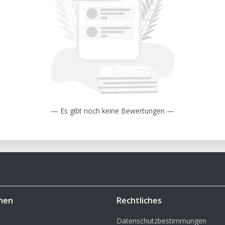
 Prepara muestras y componentes para
cializado: Accede al LaserPro X500III en
cia técnica experta.
 Logra cortes y grabados de alta precisión
 con materiales de gran formato.
— Es gibt noch keine Bewertungen —
l software SmartCarve para un control
ios: Utiliza nuestros equipos y espacios
la renta a tus necesidades de proyecto.
e encuentra en un ambiente seguro y
hen
Rechtliches
Datenschutzbestimmungen