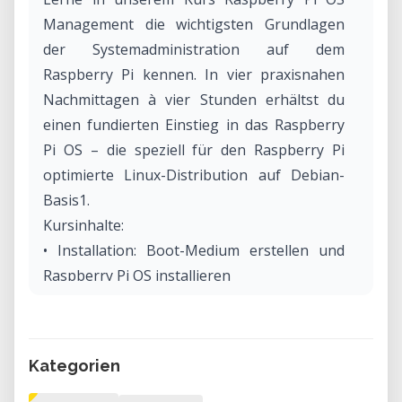
Management die wichtigsten Grundlagen
der Systemadministration auf dem
Raspberry Pi kennen. In vier praxisnahen
Nachmittagen à vier Stunden erhältst du
einen fundierten Einstieg in das Raspberry
Pi OS – die speziell für den Raspberry Pi
optimierte Linux-Distribution auf Debian-
Basis1.
Kursinhalte:
• Installation: Boot-Medium erstellen und
Raspberry Pi OS installieren
• Hardwaregrundlagen: CPU, Speicher,
Laufwerke und Peripherie
• Netzwerkverwaltung mit NetworkManager
Kategorien
und Zugriff via SSH
• Systemverwaltung über die