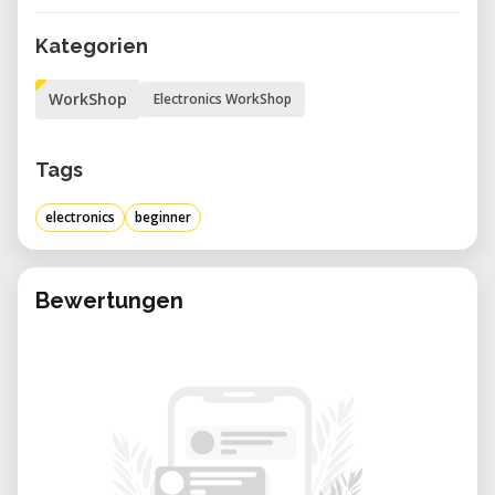
eigene Platine mit LEDs, Mikro-Controller,
Kategorien
Widerständen und weiteren Bauteilen.
Das „Winkdings“ ist eine einreihige LED-
WorkShop
Electronics WorkShop
Anzeige, deren Muster oder Symbol erst
durch Bewegung sichtbar wird – so wird der
Tags
faszinierende POV-Effekt genutzt. Jeder
Teilnehmer erhält einen eigenen Lötplatz
electronics
beginner
und nimmt am Ende seinen selbstgebauten,
funktionierenden Gimmick mit nach Hause.
Bewertungen
Kursdetails und Vorteile
• Zielgruppe: Mädchen und Jungen von 9 bis
13 Jahren
• Vorkenntnisse: Keine erforderlich – ideal
für Anfänger
• Materialkosten: Bereits im Kurspreis