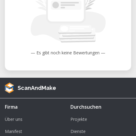
• Kleine, praxisnahe Experimente zum
Basteln und Programmieren
• Dauer: ca. 4 Stunden voller spannender
Praxis
Inklusive Materialien
Du erhältst im Kurs einen Arduino Nano,
— Es gibt noch keine Bewertungen —
einen LED-Streifen sowie einen Satz Jumper-
Kabel. So kannst Du direkt zu Hause weiter
experimentieren und Deine Projekte
erweitern.
ScanAndMake
Wichtige Informationen zum Arduino Kurs
• Zielgruppe: Kinder und Jugendliche von 10
Firma
Durchsuchen
bis 16 Jahren, Anfänger ohne Vorkenntnisse
Über uns
Projekte
• Ort: Gewerbehof Westend, Gollierstraße
70D, Erdgeschoss, Zugang über Eingang E
Manifest
Dienste