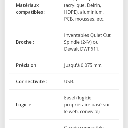
Matériaux
(acrylique, Delrin,
Usinage CNC du bois, des plastiques et
compatibles :
HDPE), aluminium,
de l'aluminium
PCB, mousses, etc.
Fabrication de panneaux et de
signalétique
Inventables Quiet Cut
Création de mobilier et d'objets
Broche :
Spindle (24V) ou
personnalisés
Dewalt DWP611.
Maquettes d'architecture et projets de
design
Précision :
Jusqu'à 0,075 mm.
Fabrication de petites séries
Connectivité :
USB.
Matériaux compatibles
Easel (logiciel
Bois massif et contreplaqué
Logiciel :
propriétaire basé sur
MDF
le web, convivial).
Plastiques techniques
Acrylique
G-code compatible