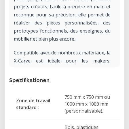
projets créatifs. Facile à prendre en main et
reconnue pour sa précision, elle permet de
réaliser des pièces personnalisées, des
prototypes fonctionnels, des enseignes, du
mobilier et bien plus encore.
Compatible avec de nombreux matériaux, la
X-Carve est idéale pour les makers,
designers, artisans, établissements
d'enseignement et FabLabs souhaitant
Spezifikationen
produire des pièces de qualité
professionnelle.
750 mm x 750 mm ou
Zone de travail
1000 mm x 1000 mm
standard :
Applications
(personnalisable).
Prototypage rapide et développement
de produits
Bois, plastiques