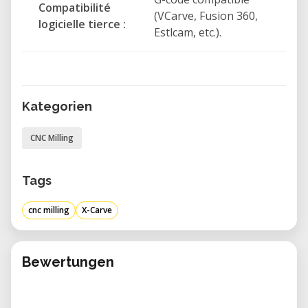
Compatibilité
Aluminium
(VCarve, Fusion 360,
logicielle tierce :
Estlcam, etc.).
Matériaux composites
Pourquoi choisir l'Inventables X-Carve ?
Grande précision d'usinage CNC
Kategorien
Interface intuitive, adaptée aux
débutants comme aux utilisateurs
CNC Milling
expérimentés
Idéale pour le prototypage et la
Tags
fabrication personnalisée
cnc milling
X-Carve
Compatible avec de nombreux matériaux
Parfaite pour les FabLabs, ateliers
collaboratifs et établissements
Bewertungen
d'enseignement