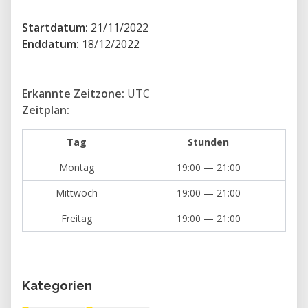
-Proceso de bocetos
Startdatum:
21/11/2022
-Modelar piezas 3D en Inventor Autodesk
Enddatum:
18/12/2022
-Ensamblado de piezas y restricciones
-Planos técnicos acotados
Erkannte Zeitzone:
UTC
-Fraccionado de piezas
Zeitplan:
-Lista de materiales
-Exportación de archivos para fabricación
Tag
Stunden
¿Para quien va dirigido?
Montag
19:00 — 21:00
Estudiantes de diseño, arquitectura,
Mittwoch
19:00 — 21:00
tecnólogos, emprendedores.
Freitag
19:00 — 21:00
Profesionales vinculados a la carpinterías,
herrería.
Personas interesados a la fabricación por
impresión 3D, CNC, laser o cualquier otro
Kategorien
proceso productivo.