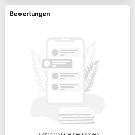
con 10 Años de experiencia en
Bewertungen
la industria metalmecánica, diseñando
productos como semirremolques, cisternas y
vehículos industriales principalmente,
además de maquinaria y equipos a partir de
procesos de ingeniería inversa. Gerente y
líder de equipos multidisciplinarios
enfocados en el diseño y desarrollo de
productos. Pionera en el desarrollo de
procesos y gestión de Know how. Tiene Más
de 12 años de experiencia en el manejo de
software para Modelado Paramétrico y
Renderizado, siendo instructora de múltiples
cursos y profesora invitada en la EDIULA,
Mérida-Venezuela. Profesora de Diseño
asistido por computadora en la Escuela de
— Es gibt noch keine Bewertungen —