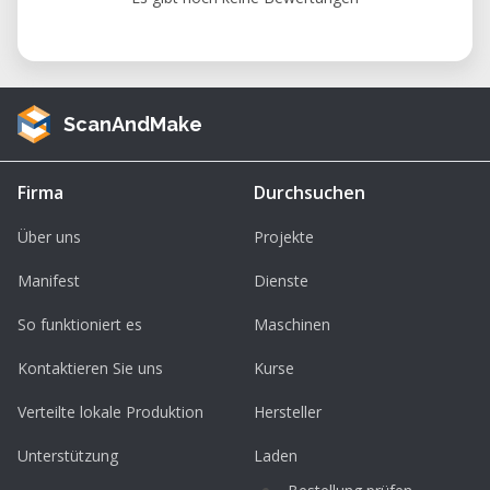
Diseño y Artesanía Tecnológica EDAT.
Para más información.
Email:
contact@edat.org.ve
ScanAndMake
Whatapp: +58 424 7573957
EDAT - Escuela de Diseño y Artesanía
Firma
Durchsuchen
Tecnológica.
Über uns
Projekte
Manifest
Dienste
So funktioniert es
Maschinen
Kontaktieren Sie uns
Kurse
Verteilte lokale Produktion
Hersteller
Unterstützung
Laden