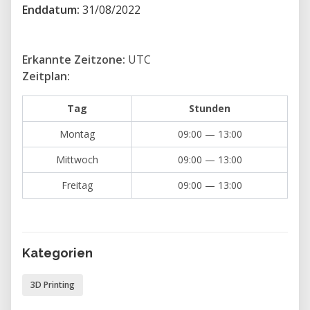
Enddatum:
31/08/2022
• Booleanos
• Modelado de superficie dura
• Modelado Orgánico
Erkannte Zeitzone:
UTC
• Métodos y flujos de trabajo
Zeitplan:
• Mapeado UV
Tag
Stunden
• Introducción a la iluminación
• Modos de renderizado
Montag
09:00 — 13:00
• Funcionamiento de Eevee e introducción al
Mittwoch
09:00 — 13:00
renderizado en tiempo real
Freitag
09:00 — 13:00
• Introducción a los materiales
• Herramientas de creación de materiales
procedurales
• Introducción a los nodos
Kategorien
• Creación e implementación de texturas
• Introducción a la animación 3D
3D Printing
• Herramientas de animación