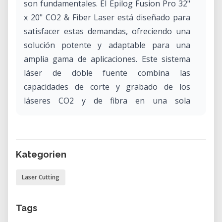
son fundamentales. El Epilog Fusion Pro 32"
x 20" CO2 & Fiber Laser está diseñado para
satisfacer estas demandas, ofreciendo una
solución potente y adaptable para una
amplia gama de aplicaciones. Este sistema
láser de doble fuente combina las
capacidades de corte y grabado de los
láseres CO2 y de fibra en una sola
plataforma fluida, permitiendo a los
usuarios abordar proyectos diversos con
precisión y eficiencia excepcionales.
Kategorien
Características clave y beneficios:
Laser Cutting
Tecnología de doble fuente:
Cambia sin esfuerzo entre fuentes de
Tags
láser CO2 y de fibra, eliminando la