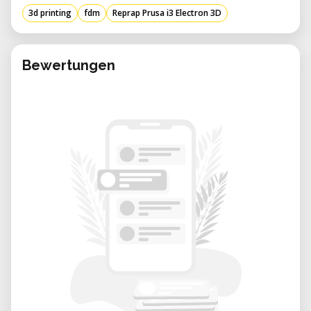
3d printing
fdm
Reprap Prusa i3 Electron 3D
Telaio robusto: La stampante presenta
un telaio solido, spesso costruito con
materiali come acciaio o alluminio,
Bewertungen
garantendo stabilità durante il processo
di stampa.
Volume di costruzione generoso: Con un
volume di costruzione tipicamente di
circa 210 × 210 × 180 mm, accoglie una
vasta gamma di dimensioni di stampa.
Compatibilità dei materiali: In grado di
stampare con vari materiali, tra cui PLA
(acido polilattico), ABS (acrilonitrile
butadiene stirene) e altri comuni
filamenti per stampa 3D.
Interfaccia utente intuitiva: Dotata di