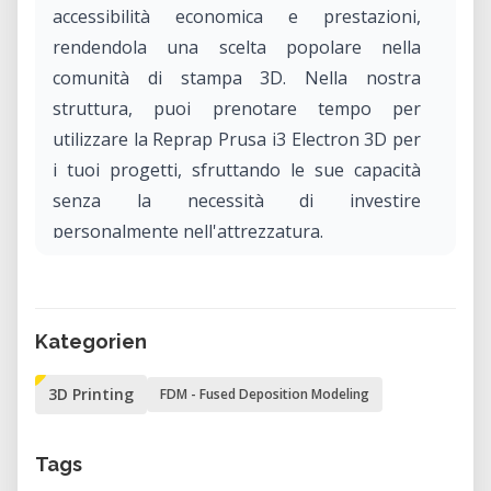
accessibilità economica e prestazioni,
rendendola una scelta popolare nella
comunità di stampa 3D. Nella nostra
struttura, puoi prenotare tempo per
utilizzare la Reprap Prusa i3 Electron 3D per
i tuoi progetti, sfruttando le sue capacità
senza la necessità di investire
personalmente nell'attrezzatura.
Caratteristiche chiave della Reprap Prusa i3
Electron 3D
Kategorien
Design open-source: Essendo parte della
3D Printing
FDM - Fused Deposition Modeling
famiglia RepRap, il design della Prusa i3
Electron 3D è open-source, consentendo
miglioramenti continui e miglioramenti
Tags
guidati dalla comunità.