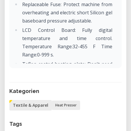
Replaceable Fuse: Protect machine from
overheating and electric short Silicon gel
baseboard pressure adjustable.
LCD Control Board: Fully digital
temperature and time control.
Temperature Range:32-455 F Time
Range:0-999 s.
Teflon coated heating plate: Don't need
coated sheet anymore, harmless to the
cloth, convenient to clean, and provide
attractive appearance.
Kategorien
Textile & Apparel
Heat Presser
Tags