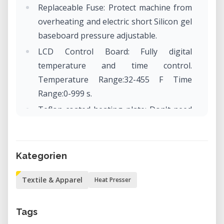
Replaceable Fuse: Protect machine from
overheating and electric short Silicon gel
baseboard pressure adjustable.
LCD Control Board: Fully digital
temperature and time control.
Temperature Range:32-455 F Time
Range:0-999 s.
Teflon coated heating plate: Don't need
coated sheet anymore, harmless to the
cloth, convenient to clean, and provide
attractive appearance.
Kategorien
Textile & Apparel
Heat Presser
Tags