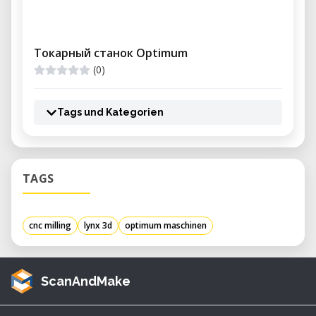
Токарный станок Optimum
(0)
Tags und Kategorien
TAGS
cnc milling
lynx 3d
optimum maschinen
ScanAndMake