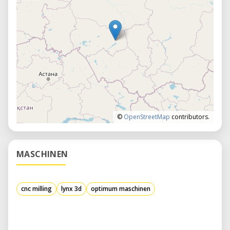
©
OpenStreetMap
contributors.
MASCHINEN
cnc milling
lynx 3d
optimum maschinen