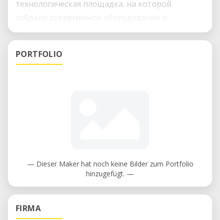
технологическая площадка, на которой
собрано современное оборудование и
специализированное программное
обеспечение для виртуального (цифрового)
PORTFOLIO
моделирования, быстрого изготовления
опытных образцов, единичной и
мелкосерийной продукции в научно-
технической сфере, а также проведения
исследований и испытаний.
Как к нам попасть? Центр открыт всем
желающим попробовать свои силы в науко-
— Dieser Maker hat noch keine Bilder zum Portfolio
техническом творчестве и инжиниринге:
hinzugefügt. —
вы можете самостоятельно или вместе с
командой заниматься в наших мастерских по
FIRMA
модели коворкинга (совместная проектная