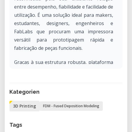
entre desempenho, fiabilidade e facilidade de
utilização. É uma solução ideal para makers,
estudantes, designers, engenheiros e
FabLabs que procuram uma impressora
versátil para prototipagem rápida e
fabricação de peças funcionais.
Graças à sua estrutura robusta, plataforma
aquecida e compatibilidade com diversos
materiais, a Ender 3 permite criar modelos
detalhados, protótipos e peças
Kategorien
personalizadas para uma grande variedade
de aplicações.
3D Printing
FDM - Fused Deposition Modeling
Especificações técnicas
Tags
Tecnologia de impressão:
FDM (Fused