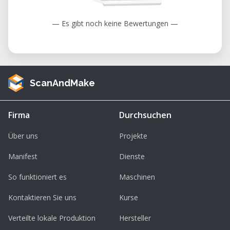
Outros filamentos compatíveis de 1,75
— Es gibt noch keine Bewertungen —
mm
Aplicações
Prototipagem rápida
ScanAndMake
Peças funcionais
Modelos e maquetes
Firma
Durchsuchen
Projetos educacionais
Über uns
Projekte
Desenvolvimento de produtos
Projetos DIY e Maker
Manifest
Dienste
Produção de pequenas séries
So funktioniert es
Maschinen
Vantagens
Kontaktieren Sie uns
Kurse
Excelente qualidade de impressão
Verteilte lokale Produktion
Hersteller
Fácil de utilizar e configurar