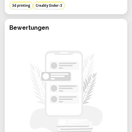
Deposition Modeling)
3d printing
Creality Ender-3
Volume de impressão:
220 × 220 × 250
mm
Bewertungen
Altura de camada:
0,1 – 0,4 mm
Diâmetro do filamento:
1,75 mm
Bico padrão:
0,4 mm
Temperatura máxima do bico:
Até 255
°C
Plataforma:
Aquecida
Materiais compatíveis
PLA
PETG
TPU (flexível)
ABS (com configurações adequadas)