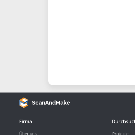
de design et les laboratoires.
Caractéristiques Techniques de la
Technologie d'Impression : F
Volume d'Impression : 285 x 
Résolution d'Impression : 
couche)
Extrudeur : Unique (optimisé 
Température Maximale de la B
Plateforme d'Impression : San
Matériaux Supportés : PLA et
ScanAndMake
Connectivité : USB et carte SD
Logiciel Compatible : Maker
Firma
Durchsuc
slicer
Dimensions de l'Imprimante : 
Über uns
Projekte