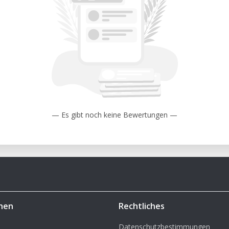
 MakerBot Replicator 2
DM (Fused Deposition Modeling)
153 x 155 mm
Jusqu'à 100 micromètres (0,1 mm par
pour PLA)
— Es gibt noch keine Bewertungen —
use : 230°C
s chauffage, optimisée pour PLA
 PLA composite
Bot Desktop, compatible avec d'autres
hen
Rechtliches
490 x 320 x 530 mm
Datenschutzbestimmungen