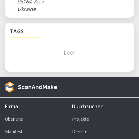
03164, Kiev
Ukraine
TAGS
— Leer —
ScanAndMake
Firma
Durchsuchen
Über uns
Projekte
Manifest
Dienste