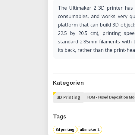
The Ultimaker 2 3D printer has 
consumables, and works very quie
platform that can build 3D objects
22.5 by 20.5 cm), printing sp
standard 2.85mm filaments with t
its back, rather than the print-he
Kategorien
3D Printing
FDM - Fused Deposition Mo
Tags
3d printing
ultimaker 2