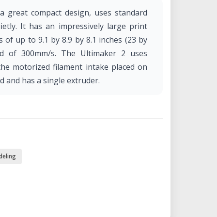
a great compact design, uses standard
tly. It has an impressively large print
 of up to 9.1 by 8.9 by 8.1 inches (23 by
eed of 300mm/s. The Ultimaker 2 uses
he motorized filament intake placed on
ad and has a single extruder.
deling