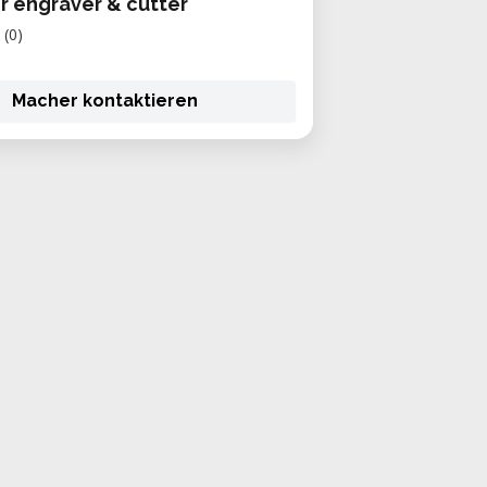
r engraver & cutter
(0)
Macher kontaktieren