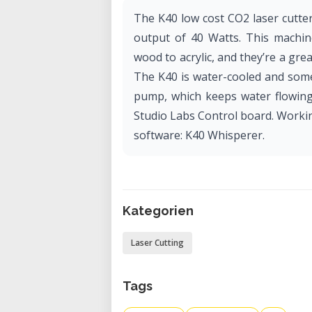
The K40 low cost CO2 laser cutte
output of 40 Watts. This machi
wood to acrylic, and they’re a grea
The K40 is water-cooled and som
pump, which keeps water flowing
Studio Labs Control board. Worki
software: K40 Whisperer.
Kategorien
Laser Cutting
Tags